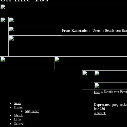
Front-Kameraden :: Users :: Details von Be
»
Details von Benn
Users
News
Deprecated
: preg_repla
Forum
line
236
Mitglieder
«
zurück
Gbook
Links
Gallery