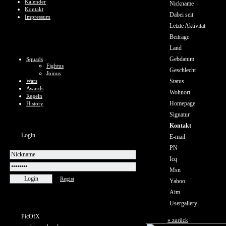
Kalender
Nickname
Kontakt
Dabei seit
Impressum
Letzte Aktivität
Beiträge
Land
Gebdatum
Squads
Fightus
Geschlecht
Joinus
Wars
Status
Awards
Wohnort
Regeln
Homepage
History
Signatur
Kontakt
Login
E-mail
PN
Icq
Msn
Regist
Yahoo
Aim
Usergallery
PicOfX
«
zurück